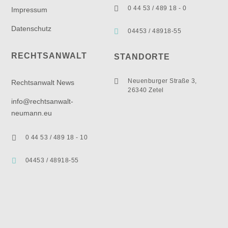

0 44 53 / 489 18 - 0
Impressum
Datenschutz

04453 / 48918-55
RECHTSANWALT
STANDORTE

Neuenburger Straße 3,
Rechtsanwalt News
26340 Zetel
info@rechtsanwalt-
neumann.eu

0 44 53 / 489 18 - 10

04453 / 48918-55